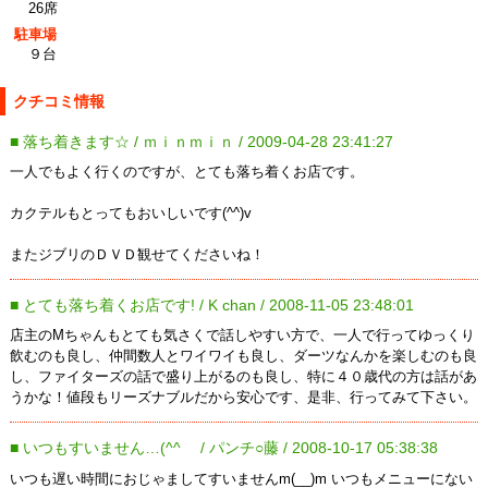
26席
駐車場
９台
クチコミ情報
■ 落ち着きます☆ / ｍｉｎｍｉｎ / 2009-04-28 23:41:27
一人でもよく行くのですが、とても落ち着くお店です。
カクテルもとってもおいしいです(^^)v
またジブリのＤＶＤ観せてくださいね！
■ とても落ち着くお店です! / K chan / 2008-11-05 23:48:01
店主のMちゃんもとても気さくで話しやすい方で、一人で行ってゆっくり
飲むのも良し、仲間数人とワイワイも良し、ダーツなんかを楽しむのも良
し、ファイターズの話で盛り上がるのも良し、特に４０歳代の方は話があ
うかな！値段もリーズナブルだから安心です、是非、行ってみて下さい。
■ いつもすいません…(^^ゞ / パンチ○藤 / 2008-10-17 05:38:38
いつも遅い時間におじゃましてすいませんm(__)m いつもメニューにない