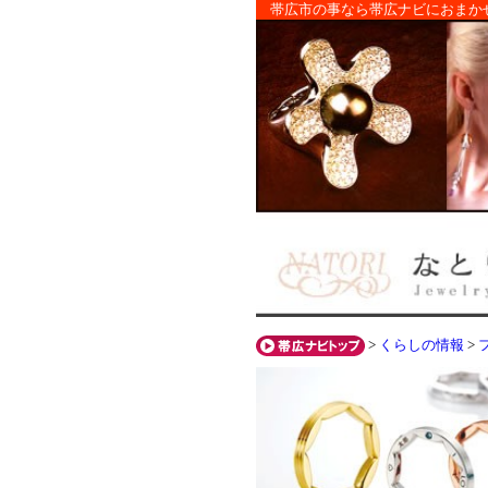
帯広市の事なら帯広ナビにおまか
>
くらしの情報
>