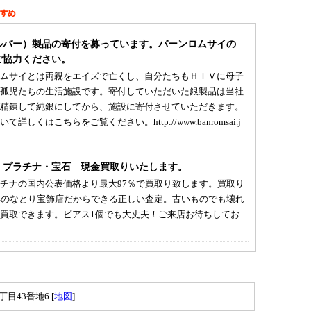
ルバー）製品の寄付を募っています。バーンロムサイの
ご協力ください。
ムサイとは両親をエイズで亡くし、自分たちもＨＩＶに母子
孤児たちの生活施設です。寄付していただいた銀製品は当社
精錬して純銀にしてから、施設に寄付させていただきます。
て詳しくはこちらをご覧ください。http://www.banromsai.j
・プラチナ・宝石 現金買取りいたします。
チナの国内公表価格より最大97％で買取り致します。買取り
年のなとり宝飾店だからできる正しい査定。古いものでも壊れ
買取できます。ピアス1個でも大丈夫！ご来店お待ちしてお
目43番地6 [
地図
]