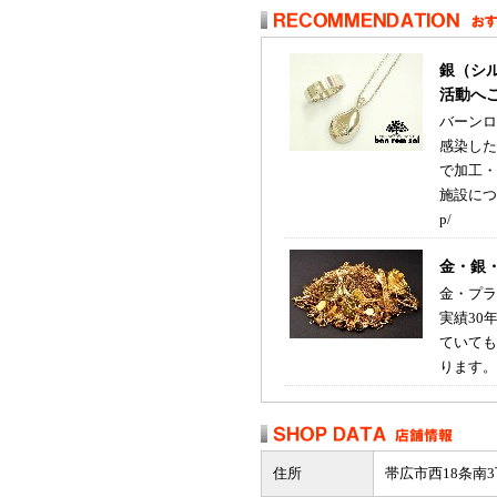
銀（シ
活動へ
バーンロ
感染した
で加工・
施設につい
p/
金・銀
金・プラ
実績30
ていても
ります。
住所
帯広市西18条南3丁