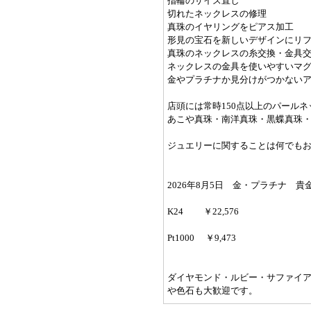
指輪のサイズ直し
切れたネックレスの修理
真珠のイヤリングをピアス加工
形見の宝石を新しいデザインにリ
真珠のネックレスの糸交換・金具
ネックレスの金具を使いやすいマグ
金やプラチナか見分けがつかない
店頭には常時150点以上のパール
あこや真珠・南洋真珠・黒蝶真珠
ジュエリーに関することは何でも
2026年8月5日 金・プラチナ 
K24 ￥22,576
Pt1000 ￥9,473
ダイヤモンド・ルビー・サファイ
や色石も大歓迎です。