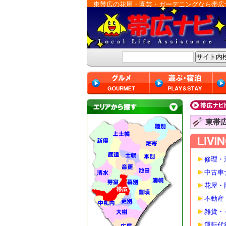
東帯広の花屋・園芸・ガーデニングなら帯広
東帯
修理・
中古車
花屋・
不動産
雑貨・
運転代