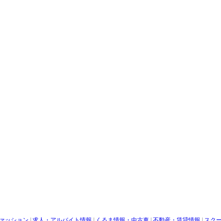
ァッション
|
求人・アルバイト情報
|
くるま情報・中古車
|
不動産・賃貸情報
|
スク