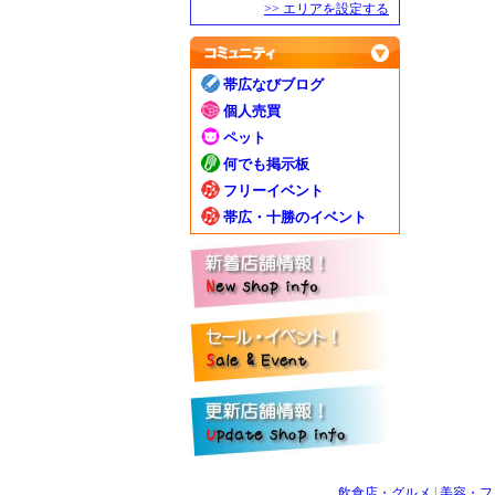
>> エリアを設定する
帯広なびブログ
個人売買
ペット
何でも掲示板
フリーイベント
帯広・十勝のイベント
飲食店・グルメ
|
美容・フ