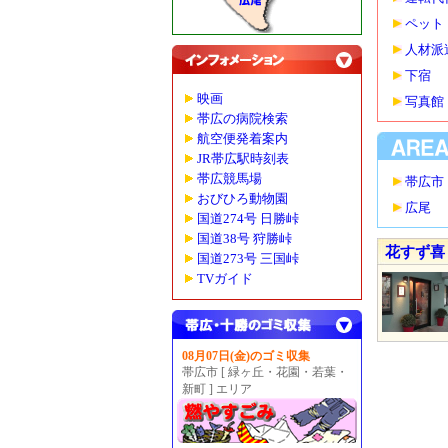
ペット
人材派
下宿
映画
写真館
帯広の病院検索
航空便発着案内
JR帯広駅時刻表
帯広競馬場
帯広市
おびひろ動物園
広尾
国道274号 日勝峠
国道38号 狩勝峠
花すず喜
国道273号 三国峠
TVガイド
08月07日(金)のゴミ収集
帯広市 [ 緑ヶ丘・花園・若葉・
新町 ] エリア