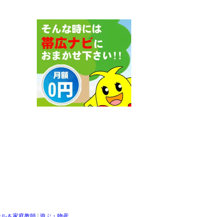
ール＆家庭教師
|
遊ぶ・物産