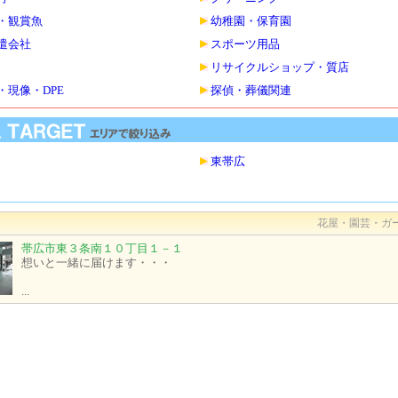
・観賞魚
幼稚園・保育園
遣会社
スポーツ用品
リサイクルショップ・質店
・現像・DPE
探偵・葬儀関連
東帯広
花屋・園芸・ガ
帯広市東３条南１０丁目１－１
想いと一緒に届けます・・・
...