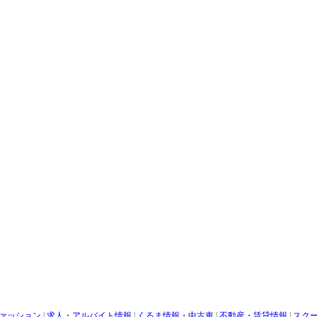
ァッション
|
求人・アルバイト情報
|
くるま情報・中古車
|
不動産・賃貸情報
|
スク