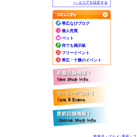
>> エリアを設定する
帯広なびブログ
個人売買
ペット
何でも掲示板
フリーイベント
帯広・十勝のイベント
飲食店・グルメ
|
美容・フ