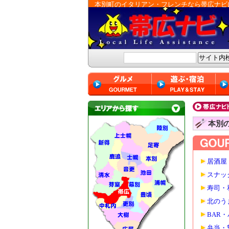
本別町のイタリアン・フレンチなら帯広ナビ
本別
居酒屋
スナッ
寿司・
北のう
BAR
弁当・