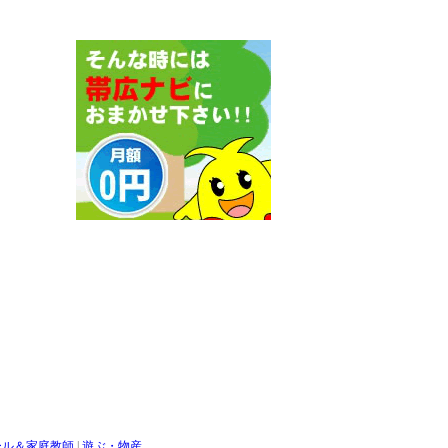
ール＆家庭教師
|
遊ぶ・物産