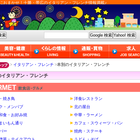
におまかせ！十勝・帯広のイタリアン・フレンチ情報満載♪
>
イタリアン・フレンチ
>
本別のイタリアン・フレンチ
のイタリアン・フレンチ
・焼き鳥
洋食レストラン
ク・メンパブ
北の屋台
和食・お好み焼
中華・ラーメン
まいもん通り
カフェ・スウィーツ・パン
・バー
焼肉・ステーキ
惣菜・テイクアウト
うどん・そば