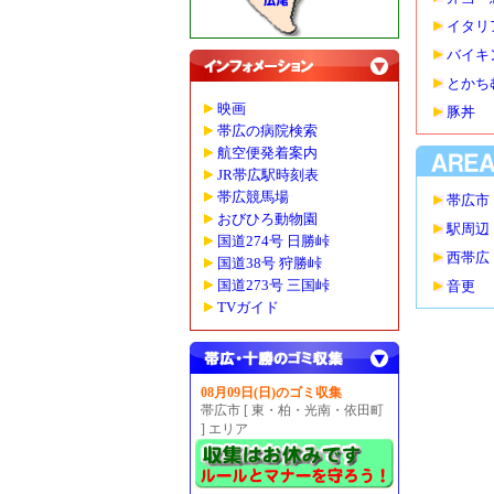
イタリ
バイキ
とかち
映画
豚丼
帯広の病院検索
航空便発着案内
JR帯広駅時刻表
帯広競馬場
帯広市
おびひろ動物園
駅周辺
国道274号 日勝峠
西帯広
国道38号 狩勝峠
国道273号 三国峠
音更
TVガイド
08月09日(日)のゴミ収集
帯広市 [ 東・柏・光南・依田町
] エリア