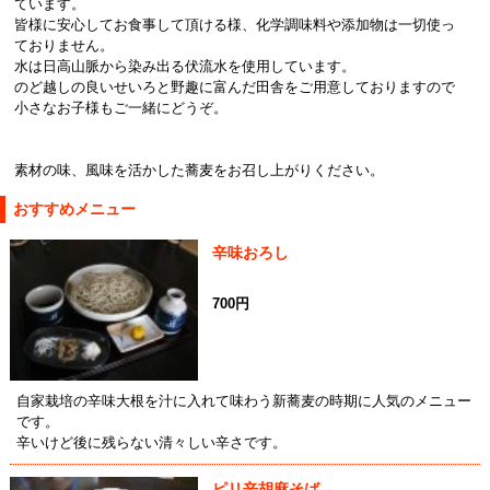
ています。
皆様に安心してお食事して頂ける様、化学調味料や添加物は一切使っ
ておりません。
水は日高山脈から染み出る伏流水を使用しています。
のど越しの良いせいろと野趣に富んだ田舎をご用意しておりますので
小さなお子様もご一緒にどうぞ。
素材の味、風味を活かした蕎麦をお召し上がりください。
おすすめメニュー
辛味おろし
700円
自家栽培の辛味大根を汁に入れて味わう新蕎麦の時期に人気のメニュー
です。
辛いけど後に残らない清々しい辛さです。
ピリ辛胡麻そば