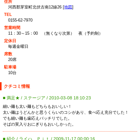
住所
河西郡芽室町北伏古南12線26 [
地図
]
TEL
0155-62-7970
営業時間
11：30～15：00 （無くなり次第） 夜（予約制）
定休日
毎週金曜日
席数
20席
駐車場
10台
クチコミ情報
■ 満足★ / ステージア / 2010-03-08 18:10:23
細い麺も太い麺もどちらもおいしい！
太い麺はうどんかと思うくらいのコシがあり、食べ応え充分でした！
でも細い麺も歯応えバッチリでした。
そばの実入りおにぎりもおいしかった。
■ 紹介 / ライハ Ｐｉｔ / 2009-11-17 00:00:16