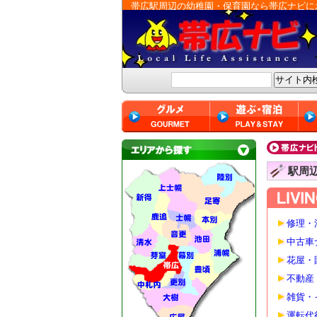
帯広駅周辺の幼稚園・保育園なら帯広ナビに
駅周
修理・
中古車
花屋・
不動産
雑貨・
運転代