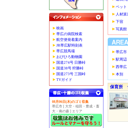
ペット
人材派
下宿
映画
写真館
帯広の病院検索
航空便発着案内
JR帯広駅時刻表
帯広競馬場
帯広市
おびひろ動物園
駅周辺
国道274号 日勝峠
西帯広
国道38号 狩勝峠
国道273号 三国峠
本別
TVガイド
保育所 
08月06日(木)のゴミ収集
帯広市 [ 大空・稲田・豊成・畜
大・南の森 ] エリア