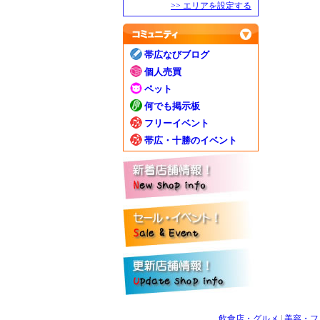
>> エリアを設定する
帯広なびブログ
個人売買
ペット
何でも掲示板
フリーイベント
帯広・十勝のイベント
飲食店・グルメ
|
美容・フ