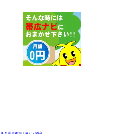
ール＆家庭教師
|
遊ぶ・物産