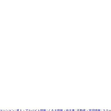
ァッション
|
求人・アルバイト情報
|
くるま情報・中古車
|
不動産・賃貸情報
|
スク