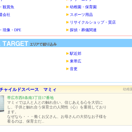
・観賞魚
幼稚園・保育園
遣会社
スポーツ用品
リサイクルショップ・質店
・現像・DPE
探偵・葬儀関連
駅近郊
東帯広
音更
チャイルドスペース マミィ
幼稚
帯広市西8条南3丁目17番地
マミィでは人と人との触れ合い、信じあえる心を大切に
し、子供と触れ合う保育士の人間性（心）を重視しており
ます。
なぜなら・・・働くお父さん、お母さんの大切なお子様を
看るのは、保育士だ...