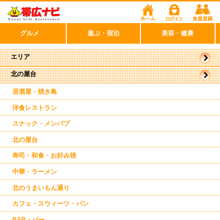
グルメ
遊ぶ・宿泊
美容・健康
エリア
北の屋台
帯広市
駅周辺
居酒屋・焼き鳥
洋食レストラン
スナック・メンパブ
北の屋台
寿司・和食・お好み焼
中華・ラーメン
北のうまいもん通り
カフェ・スウィーツ・パン
BAR・バー