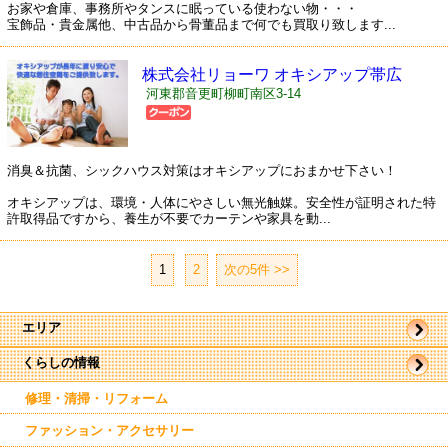
お家や倉庫、事務所やタンスに眠っている使わない物・・・
宝飾品・貴金属他、中古品から骨董品まで何でも買取り致します...
株式会社リョーワ オキシアップ帯広
河東郡音更町柳町南区3-14
消臭＆抗菌、シックハウス対策はオキシアップにおまかせ下さい！
オキシアップは、環境・人体にやさしい無光触媒。安全性が証明された特
許取得品ですから、養生が不要でカーテンや家具を動...
1
|
2
次の5件 >>
エリア
くらしの情報
帯広市
駅近郊
駅周辺
修理・清掃・リフォーム
東帯広
西帯広
ファッション・アクセサリー
南帯広