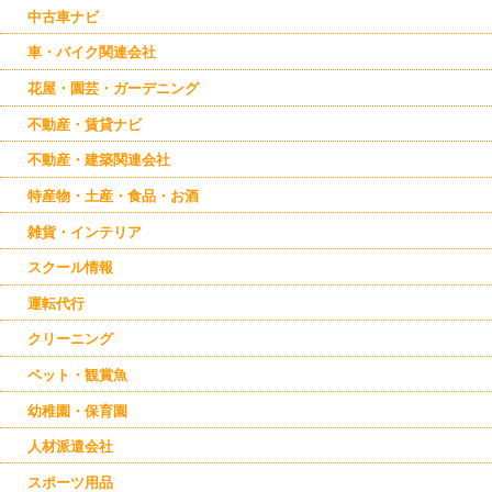
音更
中古車ナビ
幕別
芽室
車・バイク関連会社
士幌
花屋・園芸・ガーデニング
上士幌
本別
不動産・賃貸ナビ
足寄
更別
不動産・建築関連会社
広尾
大樹
特産物・土産・食品・お酒
その他のエリア
雑貨・インテリア
スクール情報
運転代行
クリーニング
ペット・観賞魚
幼稚園・保育園
人材派遣会社
スポーツ用品