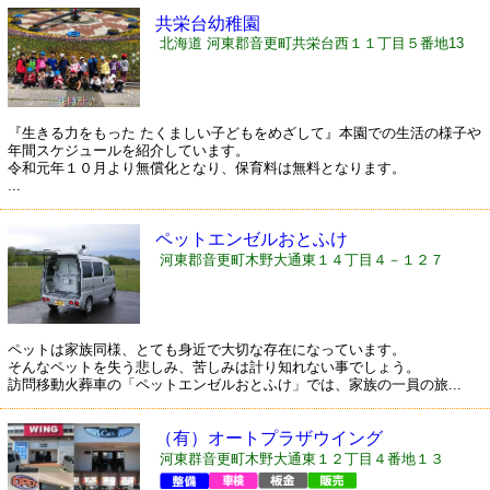
共栄台幼稚園
北海道 河東郡音更町共栄台西１１丁目５番地13
『生きる力をもった たくましい子どもをめざして』本園での生活の様子や
年間スケジュールを紹介しています。
令和元年１０月より無償化となり、保育料は無料となります。
...
ペットエンゼルおとふけ
河東郡音更町木野大通東１４丁目４－１２７
ペットは家族同様、とても身近で大切な存在になっています。
そんなペットを失う悲しみ、苦しみは計り知れない事でしょう。
訪問移動火葬車の「ペットエンゼルおとふけ」では、家族の一員の旅...
（有）オートプラザウイング
河東群音更町木野大通東１２丁目４番地１３