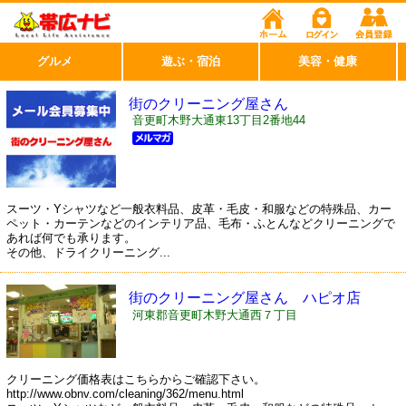
グルメ
遊ぶ・宿泊
美容・健康
街のクリーニング屋さん
音更町木野大通東13丁目2番地44
スーツ・Yシャツなど一般衣料品、皮革・毛皮・和服などの特殊品、カー
ペット・カーテンなどのインテリア品、毛布・ふとんなどクリーニングで
あれば何でも承ります。
その他、ドライクリーニング...
街のクリーニング屋さん ハピオ店
河東郡音更町木野大通西７丁目
クリーニング価格表はこちらからご確認下さい。
http://www.obnv.com/cleaning/362/menu.html