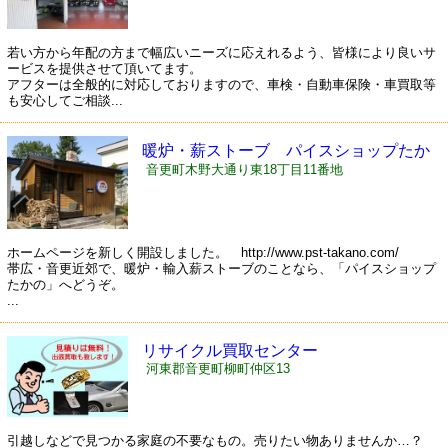
若い方から年配の方まで幅広いニーズに応えれるよう、皆様により良いサ
ービスを提供させて頂いてます。
アフターは全般的に対応しておりますので、車検・自動車保険・車買取等
も安心してご相談...
暖炉・薪ストーブ パイスショップたか
の ＰＳＴ
音更町木野大通り東18丁目11番地
ホームページを新しく開設しました。 http://www.pst-takano.com/
帯広・音更近郊で、暖炉・輸入薪ストーブのことなら、「パイスショップ
たかの」へどうぞ。
...
リサイクル買取センター
河東郡音更町柳町仲区13
引越しなどで見つかる家庭の不要なもの。売りたい物ありませんか…？