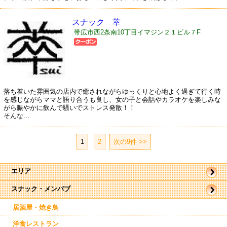
スナック 萃
帯広市西2条南10丁目イマジン２１ビル７F
落ち着いた雰囲気の店内で癒されながらゆっくりと心地よく過ぎて行く時
を感じながらママと語り合うも良し、女の子と会話やカラオケを楽しみな
がら賑やかに飲んで騒いでストレス発散！！
そんな...
1
|
2
次の9件 >>
エリア
スナック・メンパブ
帯広市
駅周辺
駅近郊
居酒屋・焼き鳥
南帯広
洋食レストラン