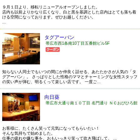
９月１日より、移転リニューアルオープンしました。
店内も以前よりかなり広くなり、白と黒を基調とした店内はとても落ち着
ける空間になっております。ぜひお越しください。
...
タグアーバン
帯広市西1条南10丁目五番館ビル5F
知らない人同士でもいつの間にか仲良く話せる、あたたかさが人気の「タ
グアーバン」。 さっぱりとした性格のママとチャーミングな女性スタッフ
の笑い声が弾む、明るくって楽しい店です。 一度ご...
向日葵
帯広市大通り南１０丁目 名門通り ＮＣおびひろ館
２Ｆ
お客様に、たくさん笑って元気になってもらいたい！
そんな気持ちで始めました。
仕事の疲れや嫌な事を、おもいっきり笑って吹き飛ばして、 ...