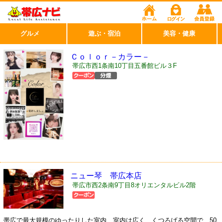
グルメ
遊ぶ・宿泊
美容・健康
Ｃｏｌｏｒ－カラー－
帯広市西1条南10丁目五番館ビル３F
ニュー琴 帯広本店
帯広市西2条南9丁目8オリエンタルビル2階
帯広で最大規模のゆったりした室内 室内は広く、くつろげる空間で、50