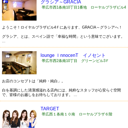
グラシア～GRACIA
帯広市西1条南10丁目1番地 ローヤルプラザビル4
Ｆ
ようこそ！ロイヤルプラザビル4Ｆにあります、GRACIA～グラシアへ！
グラシア、とは、スペイン語で「幸福な時間」という意味でございます。
...
lounge ＩnnocenT イノセント
帯広市西2条南10丁目 グリーンビル3Ｆ
お店のコンセプトは「純粋・純白」。
白を基調にした清潔感溢れる店内には、純粋なスタッフが心安らぐ空間
で、皆様のお越しをお待ちしております。 ...
TARGET
帯広西１条南１０南 ローヤルプラザ６階