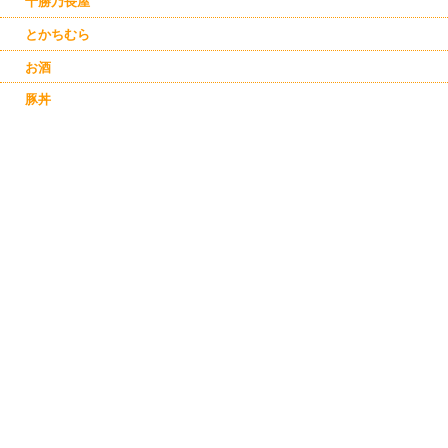
十勝乃長屋
とかちむら
お酒
豚丼