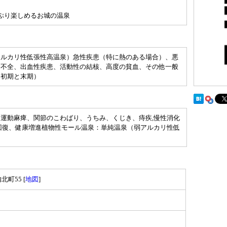
ぷり楽しめるお城の温泉
アルカリ性低張性高温泉）急性疾患（特に熱のある場合）、悪
腎不全、出血性疾患、活動性の結核、高度の貧血、その他一般
に初期と末期）
運動麻痺、関節のこわばり、うちみ、くじき、痔疾,慢性消化
回復、健康増進植物性モール温泉：単純温泉（弱アルカリ性低
町55 [
地図
]