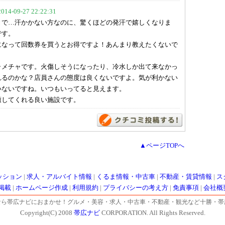
-09-27 22:22:31
きで…汗かかない方なのに、驚くほどの発汗で嬉しくなりま
です。
になって回数券を買うとお得ですよ！あんまり教えたくないで
ャメチャです。火傷しそうになったり、冷水しか出て来なかっ
れるのかな？店員さんの態度は良くないですよ。気が利かない
いないですね。いつもいってると見えます。
癒してくれる良い施設です。
▲ページTOPへ
ッション
|
求人・アルバイト情報
|
くるま情報・中古車
|
不動産・賃貸情報
|
ス
掲載
|
ホームページ作成
|
利用規約
|
プライバシーの考え方
|
免責事項
|
会社概
なら帯広ナビにおまかせ！グルメ・美容・求人・中古車・不動産・観光など十勝・帯
Copyright(C) 2008
帯広ナビ
CORPORATION. All Rights Reserved.