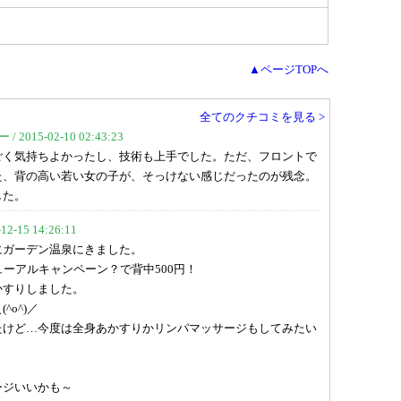
▲ページTOPへ
全てのクチコミを見る >
015-02-10 02:43:23
ごく気持ちよかったし、技術も上手でした。ただ、フロントで
た、背の高い若い女の子が、そっけない感じだったのが残念。
した。
-15 14:26:11
にガーデン温泉にきました。
ューアルキャンペーン？で背中500円！
かすりしました。
o^)／
たけど…今度は全身あかすりかリンパマッサージもしてみたい
ージいいかも～