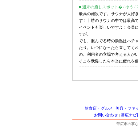
■ 週末の癒しスポット� / ゆう / 2014
最高の施設です。サウナが大好
す！十勝のサウナの中では最高
イベントも楽しいですよ！会員
すが。
でも、混んでる時の湯温はハチ
たり。いつになったら直してく
の。利用者の立場で考える人が
そこを我慢したら本当に疲れを
飲食店・グルメ
|
美容・ファ
お問い合わせ
|
帯広ナビ
帯広市の事