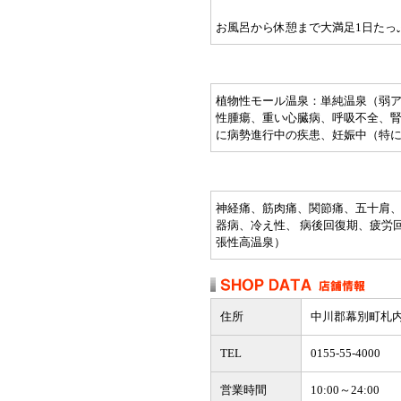
お風呂から休憩まで大満足1日たっ
植物性モール温泉：単純温泉（弱
性腫瘍、重い心臓病、呼吸不全、
に病勢進行中の疾患、妊娠中（特
神経痛、筋肉痛、関節痛、五十肩、
器病、冷え性、 病後回復期、疲労
張性高温泉）
住所
中川郡幕別町札内北
TEL
0155-55-4000
営業時間
10:00～24:00