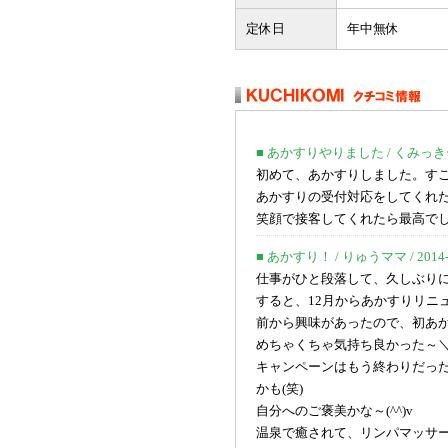
定休日
年中無休
■ あかすりやりました / くみっきー / 2
初めて、あかすりしました。す
あかすりの受付対応をしてくれ
笑顔で接客してくれたら最高で
■ あかすり！ / りゅうママ / 2014-12
仕事がひと段落して、久しぶり
すると、12月からあかすりリニ
前から興味があったので、初あ
めちゃくちゃ気持ち良かった～＼(^
キャンペーンはもう終わりだっ
かも(笑)
自分へのご褒美かな～(^^)v
温泉で癒されて、リンパマッサ