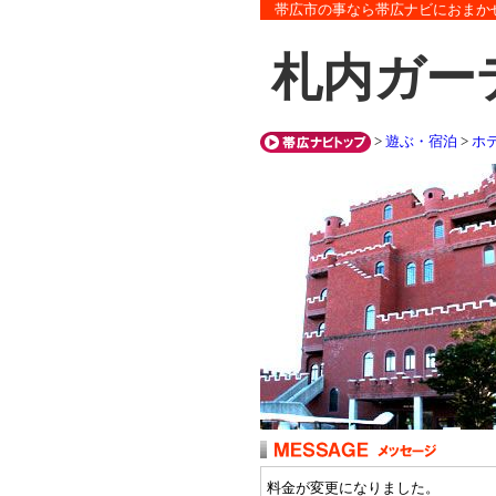
帯広市の事なら帯広ナビにおまか
札内ガー
>
遊ぶ・宿泊
>
ホ
料金が変更になりました。