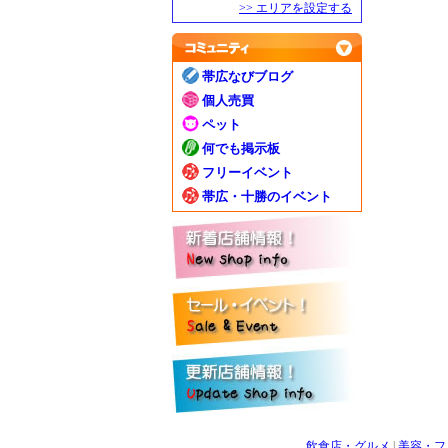
>> エリアを設定する
帯広なびブログ
個人売買
ペット
何でも掲示板
フリーイベント
帯広・十勝のイベント
飲食店・グルメ
|
美容・フ