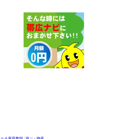
ール＆家庭教師
|
遊ぶ・物産