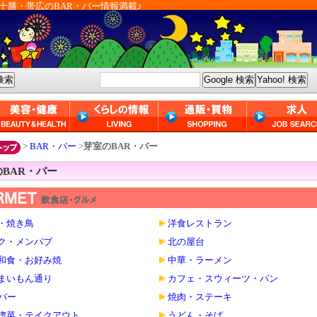
十勝・帯広のBAR・バー情報満載♪
>
BAR・バー
>
芽室のBAR・バー
BAR・バー
・焼き鳥
洋食レストラン
ク・メンパブ
北の屋台
和食・お好み焼
中華・ラーメン
まいもん通り
カフェ・スウィーツ・パン
・バー
焼肉・ステーキ
惣菜・テイクアウト
うどん・そば