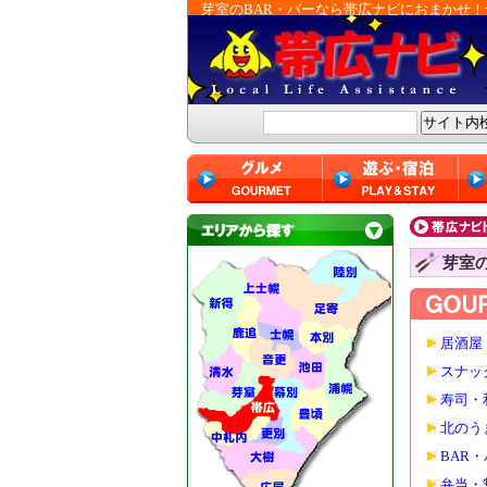
芽室のBAR・バーなら帯広ナビにおまかせ！
芽室の
居酒屋
スナッ
寿司・
北のう
BAR
弁当・