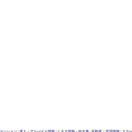
ァッション
|
求人・アルバイト情報
|
くるま情報・中古車
|
不動産・賃貸情報
|
スク