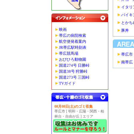
イタリ
バイキ
とかち
映画
豚丼
帯広の病院検索
航空便発着案内
JR帯広駅時刻表
帯広競馬場
帯広市
おびひろ動物園
南帯広
国道274号 日勝峠
国道38号 狩勝峠
国道273号 三国峠
TVガイド
08月08日(土)のゴミ収集
帯広市 [ 明和・広陽・関西・柏
林台・自由が丘 ] エリア