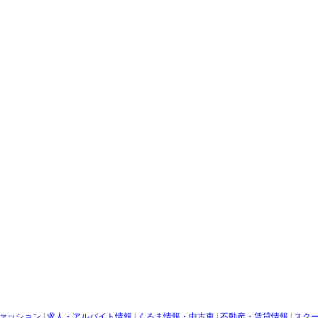
ァッション
|
求人・アルバイト情報
|
くるま情報・中古車
|
不動産・賃貸情報
|
スク