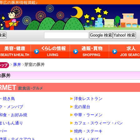
帯広の豚丼情報満載♪
>
豚丼
>
芽室の豚丼
の豚丼
・焼き鳥
洋食レストラン
ク・メンパブ
北の屋台
和食・お好み焼
中華・ラーメン
まいもん通り
カフェ・スウィーツ・パン
・バー
焼肉・ステーキ
惣菜・テイクアウト
うどん・そば