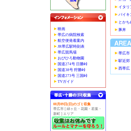
イタリ
バイキ
とかち
映画
豚丼
帯広の病院検索
航空便発着案内
JR帯広駅時刻表
帯広競馬場
帯広市
おびひろ動物園
駅近郊
国道274号 日勝峠
西帯広
国道38号 狩勝峠
国道273号 三国峠
TVガイド
08月09日(日)のゴミ収集
帯広市 [ 緑ヶ丘・花園・若葉・
新町 ] エリア