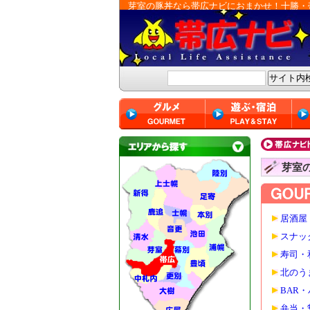
芽室の豚丼なら帯広ナビにおまかせ！十勝・
芽室
居酒屋
スナッ
寿司・
北のう
BAR
弁当・