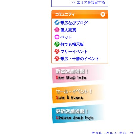
>> エリアを設定する
帯広なびブログ
個人売買
ペット
何でも掲示板
フリーイベント
帯広・十勝のイベント
飲食店・グルメ
|
美容・フ