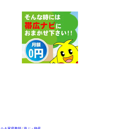
ール＆家庭教師
|
遊ぶ・物産