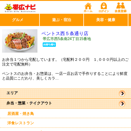
グルメ
遊ぶ・宿泊
美容・健康
ベントス西５条通り店
帯広市西5条南24丁目15番地
お弁当１つから宅配しています。（宅配料２００円 １,０００円以上のご
注文で宅配無料）
ベントスのお弁当・お惣菜は、一店一店お店で手作りすることにより鮮度
と品質にこだわり、美しくカラ...
エリア
弁当・惣菜・テイクアウト
帯広市
駅周辺
駅近郊
居酒屋・焼き鳥
西帯広
洋食レストラン