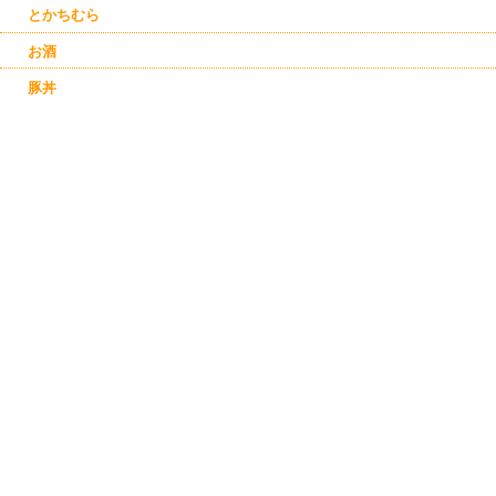
とかちむら
お酒
豚丼