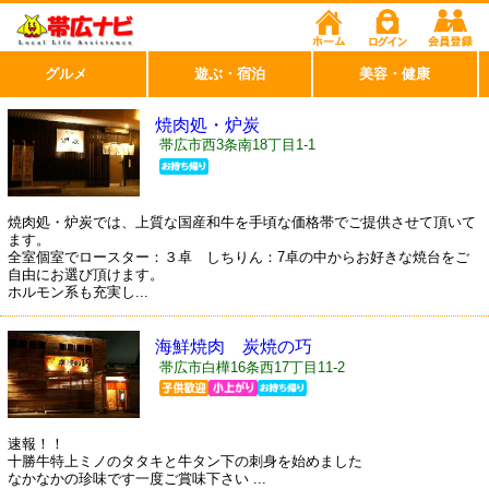
グルメ
遊ぶ・宿泊
美容・健康
焼肉処・炉炭
帯広市西3条南18丁目1-1
焼肉処・炉炭では、上質な国産和牛を手頃な価格帯でご提供させて頂いて
ます。
全室個室でロースター：３卓 しちりん：7卓の中からお好きな焼台をご
自由にお選び頂けます。
ホルモン系も充実し...
海鮮焼肉 炭焼の巧
帯広市白樺16条西17丁目11-2
速報！！
十勝牛特上ミノのタタキと牛タン下の刺身を始めました
なかなかの珍味です一度ご賞味下さい ...