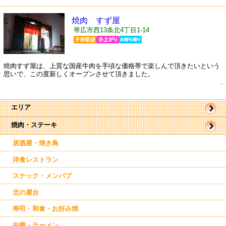
焼肉 すず屋
帯広市西13条北4丁目1-14
焼肉すず屋は、上質な国産牛肉を手頃な価格帯で楽しんで頂きたいという
思いで、この度新しくオープンさせて頂きました。
...
エリア
焼肉・ステーキ
帯広市
駅近郊
東帯広
居酒屋・焼き鳥
西帯広
南帯広
洋食レストラン
芽室
上士幌
スナック・メンパブ
北の屋台
寿司・和食・お好み焼
中華・ラーメン