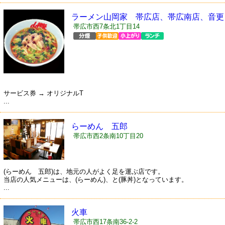
ラーメン山岡家 帯広店、帯広南店、音更
店
帯広市西7条北1丁目14
サービス券 → オリジナルT
...
らーめん 五郎
帯広市西2条南10丁目20
(らーめん 五郎)は、地元の人がよく足を運ぶ店です。
当店の人気メニューは、(らーめん)、と(豚丼)となっています。
...
火車
帯広市西17条南36-2-2