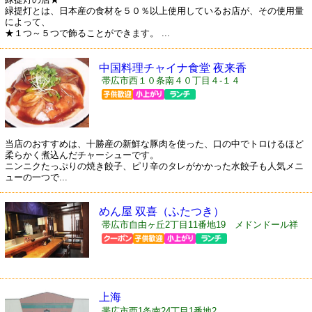
緑提灯とは、日本産の食材を５０％以上使用しているお店が、その使用量
によって、
★１つ～５つで飾ることができます。 ...
中国料理チャイナ食堂 夜来香
帯広市西１０条南４０丁目４-１４
当店のおすすめは、十勝産の新鮮な豚肉を使った、口の中でトロけるほど
柔らかく煮込んだチャーシューです。
ニンニクたっぷりの焼き餃子、ピリ辛のタレがかかった水餃子も人気メニ
ューの一つで...
めん屋 双喜（ふたつき）
帯広市自由ヶ丘2丁目11番地19 メドンドール祥
101号
上海
帯広市西1条南24丁目1番地2