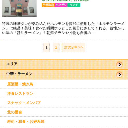
特製の味噌ダレが染み込んだホルモンを贅沢に使用した「ホルモンラーメ
ン」は絶品！美味！食べた瞬間ホッとした気分にさせてくれる、昔懐かし
い味の「醤油ラーメン」！朝鮮チラシや丼物も自慢の...
1
|
2
次の2件 >>
エリア
中華・ラーメン
帯広市
駅周辺
駅近郊
居酒屋・焼き鳥
西帯広
南帯広
洋食レストラン
音更
清水
スナック・メンパブ
士幌
新得
北の屋台
寿司・和食・お好み焼