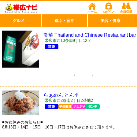
グルメ
遊ぶ・宿泊
美容・健康
潮華 Thailand and Chinese Restaurant bar
choka
帯広市西10条南9丁目12-2
↓ ↓
らぁめん とん平
帯広市西2条南2丁目2番地2
■お盆休みのお知らせ■
8月13日・14日・15日・16日・17日はお休みとさせて頂きます。
...