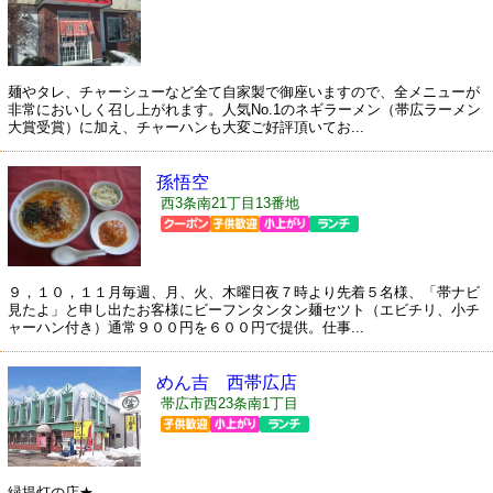
麺やタレ、チャーシューなど全て自家製で御座いますので、全メニューが
非常においしく召し上がれます。人気No.1のネギラーメン（帯広ラーメン
大賞受賞）に加え、チャーハンも大変ご好評頂いてお...
孫悟空
西3条南21丁目13番地
９，１０，１１月毎週、月、火、木曜日夜７時より先着５名様、「帯ナビ
見たよ」と申し出たお客様にビーフンタンタン麺セツト（エビチリ、小チ
ャーハン付き）通常９００円を６００円で提供。仕事...
めん吉 西帯広店
帯広市西23条南1丁目
緑提灯の店★