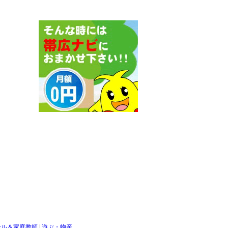
ール＆家庭教師
|
遊ぶ・物産