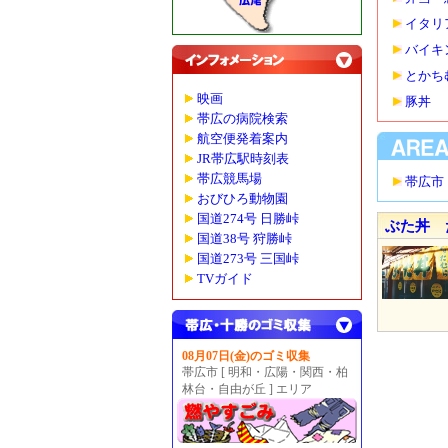
イタリ
バイキ
とかち
映画
豚丼
帯広の病院検索
航空便発着案内
JR帯広駅時刻表
帯広競馬場
帯広市
おびひろ動物園
国道274号 日勝峠
ぶた丼 
国道38号 狩勝峠
国道273号 三国峠
TVガイド
08月07日(金)のゴミ収集
帯広市 [ 明和・広陽・関西・柏
林台・自由が丘 ] エリア