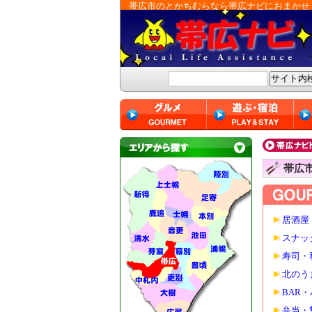
帯広市のとかちむらなら帯広ナビにおまかせ
帯広
居酒屋
スナッ
寿司・
北のう
BAR
弁当・