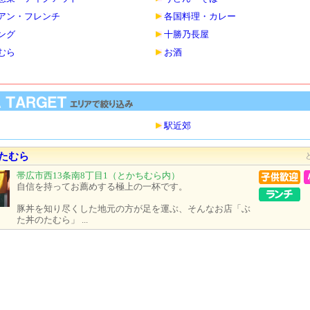
アン・フレンチ
各国料理・カレー
ング
十勝乃長屋
むら
お酒
駅近郊
たむら
帯広市西13条南8丁目1（とかちむら内）
自信を持ってお薦めする極上の一杯です。
豚丼を知り尽くした地元の方が足を運ぶ、そんなお店「ぶ
た丼のたむら」 ...