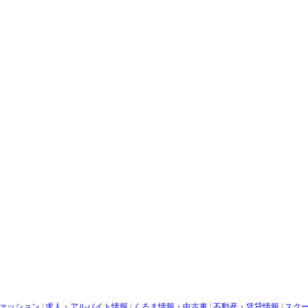
ァッション
|
求人・アルバイト情報
|
くるま情報・中古車
|
不動産・賃貸情報
|
スク