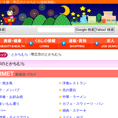
！十勝・帯広のとかちむら情報満載♪
>
とかちむら
>
帯広市のとかちむら
市のとかちむら
・焼き鳥
洋食レストラン
ク・メンパブ
北の屋台
和食・お好み焼
中華・ラーメン
まいもん通り
カフェ・スウィーツ・パン
・バー
焼肉・ステーキ
惣菜・テイクアウト
うどん・そば