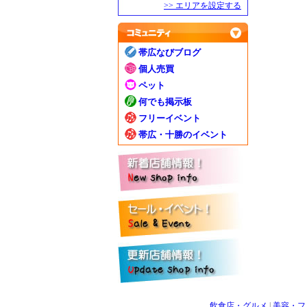
>> エリアを設定する
帯広なびブログ
個人売買
ペット
何でも掲示板
フリーイベント
帯広・十勝のイベント
飲食店・グルメ
|
美容・フ