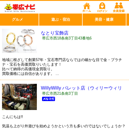
グルメ
遊ぶ・宿泊
美容・健康
なとり宝飾店
帯広市西18条南3丁目43番地6
地域に根ざして創業57年・宝石専門店ならではの確かな目で金・プラチ
ナ・宝石を高価買取りいたします！
比べて納得の高価現金買取り。
買取価格には自信があります。 ...
WillyWilly パレット店（ウィリーウィリ
ー）
帯広市西21条南3丁目
こんにちは!!
気温も上がり外遊びを始めようかという方も多いのではないでしょうか？