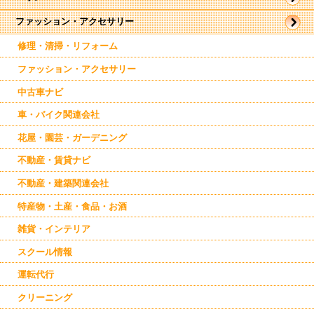
ファッション・アクセサリー
帯広市
駅近郊
駅周辺
修理・清掃・リフォーム
東帯広
西帯広
ファッション・アクセサリー
南帯広
幕別
中古車ナビ
芽室
車・バイク関連会社
花屋・園芸・ガーデニング
不動産・賃貸ナビ
不動産・建築関連会社
特産物・土産・食品・お酒
雑貨・インテリア
スクール情報
運転代行
クリーニング