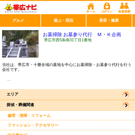
グルメ
遊ぶ・宿泊
美容・健康
お墓掃除 お墓参り代行 Ｍ・Ｋ企画
帯広市西5条南31丁目1番地
当社は、帯広市・十勝全域の墓地を中心にお墓掃除・お墓参り代行を行う
会社です。
...
エリア
探偵・葬儀関連
帯広市
駅近郊
修理・清掃・リフォーム
ファッション・アクセサリー