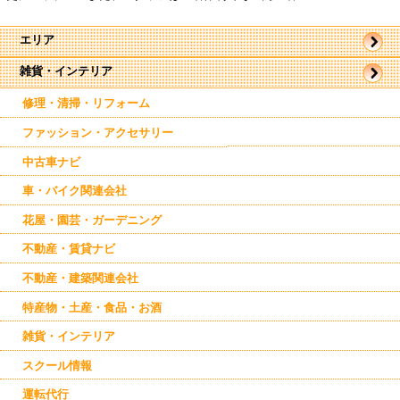
エリア
雑貨・インテリア
帯広市
駅近郊
駅周辺
修理・清掃・リフォーム
東帯広
西帯広
ファッション・アクセサリー
南帯広
音更
中古車ナビ
幕別
更別
車・バイク関連会社
花屋・園芸・ガーデニング
不動産・賃貸ナビ
不動産・建築関連会社
特産物・土産・食品・お酒
雑貨・インテリア
スクール情報
運転代行