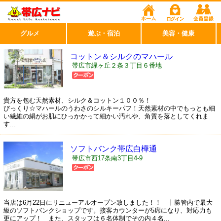
グルメ
遊ぶ・宿泊
美容・健康
コットン＆シルクのマハール
帯広市緑ヶ丘２条３丁目６番地
貴方を包む天然素材、シルク＆コットン１００％！
びっくり☆マハールのうわさのシルキーパフ！天然素材の中でもっとも細
い繊維の絹がお肌にひっかかって細かい汚れや、角質を落としてくれま
す...
ソフトバンク帯広白樺通
帯広市西17条南3丁目4-9
当店は6月22日にリニューアルオープン致しました！！ 十勝管内で最大
級のソフトバンクショップです。接客カウンターが5席になり、対応力も
更にアップ！ また、スタッフは６名体制でその内４名...