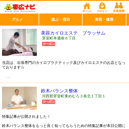
グルメ
遊ぶ・宿泊
美容・健康
美容カイロエステ ブラッサム
芽室町本通南６丁目
当店は、出張専門のカイロプラクティック及びカイロエステのお店となっ
ております☆
...
鈴木バランス整体
河西郡芽室町東めむろ３条北１丁目１
特集記事が公開されました！
鈴木バランス整体をもっと良く知ってもらうための特集記事が本日公開に