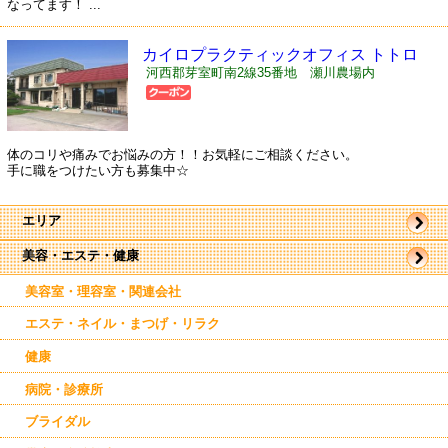
なってます！ ...
カイロプラクティックオフィス トトロ
河西郡芽室町南2線35番地 瀬川農場内
体のコリや痛みでお悩みの方！！お気軽にご相談ください。
手に職をつけたい方も募集中☆
エリア
美容・エステ・健康
帯広市
駅近郊
駅周辺
美容室・理容室・関連会社
東帯広
西帯広
エステ・ネイル・まつげ・リラク
南帯広
音更
健康
幕別
芽室
病院・診療所
ブライダル