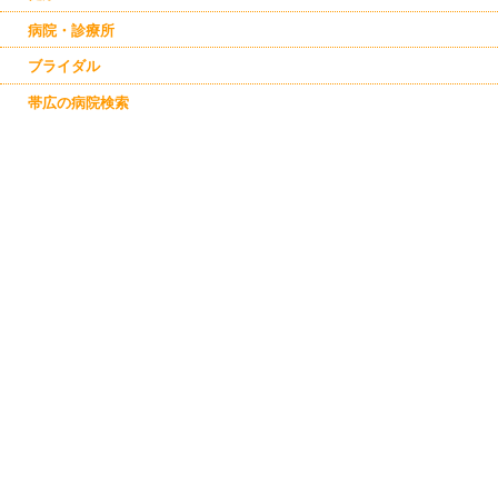
幕別
芽室
病院・診療所
ブライダル
帯広の病院検索