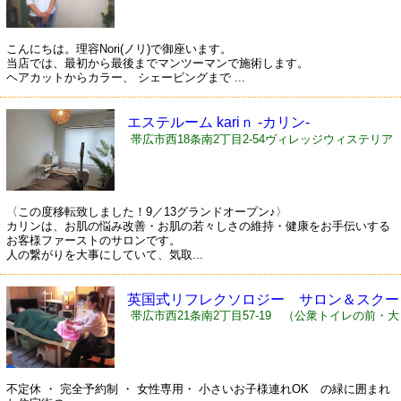
こんにちは。理容Nori(ノリ)で御座います。
当店では、最初から最後までマンツーマンで施術します。
ヘアカットからカラー、 シェービングまで ...
エステルーム kariｎ -カリン-
帯広市西18条南2丁目2-54ヴィレッジウィステリア
V102
〈この度移転致しました！9／13グランドオープン♪〉
カリンは、お肌の悩み改善・お肌の若々しさの維持・健康をお手伝いする
お客様ファーストのサロンです。
人の繋がりを大事にしていて、気取...
英国式リフレクソロジー サロン＆スクー
ル Valerian バレリアン
帯広市西21条南2丁目57-19 （公衆トイレの前・大
井宅2階・黄緑色の壁）
不定休 ・ 完全予約制 ・ 女性専用・ 小さいお子様連れOK の緑に囲まれ