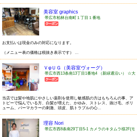
美容室 graphics
帯広市柏林台南町１丁目１番地
お支払いは現金のみの対応になります。
（メニュー表の価格は税抜き表示です） ...
ＶφＵＧ（美容室ヴォーグ）
帯広市西13条南13丁目1番地4 （新緑通沿い） ☆大
きな青色の看板が目印☆
当店では髪や地肌にやさしい薬剤を使用し敏感肌の方はもちろんの事、ア
トピーで悩んでいる方、白髪が増えた、かゆみ、ストレス、抜け毛、ボリ
ューム、パーマカラーの刺激、頭皮、肌トラブルの心...
理容 Nori
帯広市西8条南29丁目5-1 カメラのキタムラ様2F(モ
クステージ内)