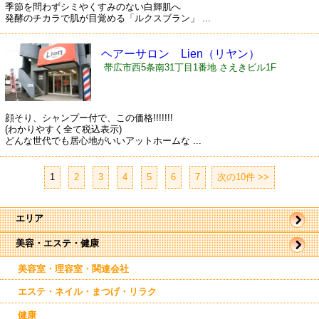
季節を問わずシミやくすみのない白輝肌へ
発酵のチカラで肌が目覚める「ルクスブラン」 ...
ヘアーサロン Lien（リヤン）
帯広市西5条南31丁目1番地 さえきビル1F
顔そり、シャンプー付で、この価格!!!!!!!
(わかりやすく全て税込表示)
どんな世代でも居心地がいいアットホームな ...
1
|
2
|
3
|
4
|
5
|
6
|
7
次の10件 >>
エリア
美容・エステ・健康
帯広市
駅近郊
駅周辺
美容室・理容室・関連会社
東帯広
西帯広
エステ・ネイル・まつげ・リラク
南帯広
音更
健康