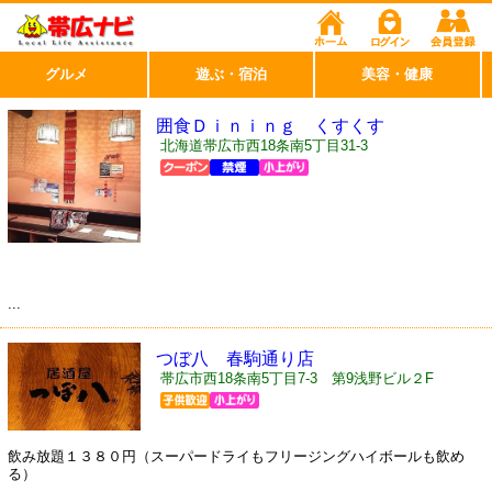
グルメ
遊ぶ・宿泊
美容・健康
囲食Ｄｉｎｉｎｇ くすくす
北海道帯広市西18条南5丁目31-3
...
つぼ八 春駒通り店
帯広市西18条南5丁目7-3 第9浅野ビル２F
飲み放題１３８０円（スーパードライもフリージングハイボールも飲め
る）