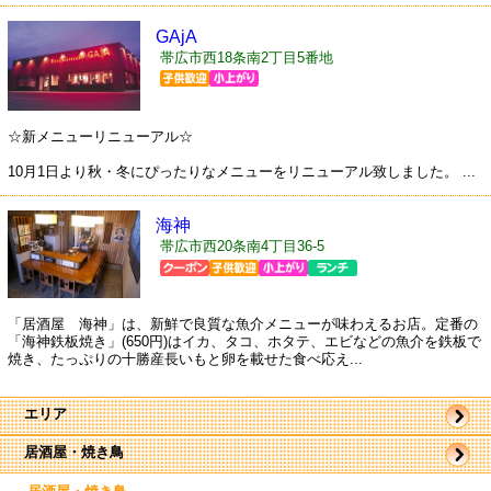
GAjA
帯広市西18条南2丁目5番地
☆新メニューリニューアル☆
10月1日より秋・冬にぴったりなメニューをリニューアル致しました。 ...
海神
帯広市西20条南4丁目36-5
「居酒屋 海神」は、新鮮で良質な魚介メニューが味わえるお店。定番の
「海神鉄板焼き」(650円)はイカ、タコ、ホタテ、エビなどの魚介を鉄板で
焼き、たっぷりの十勝産長いもと卵を載せた食べ応え...
エリア
居酒屋・焼き鳥
帯広市
駅近郊
駅周辺