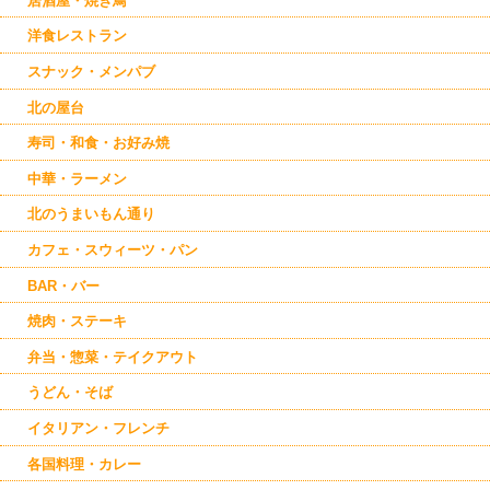
居酒屋・焼き鳥
東帯広
西帯広
洋食レストラン
南帯広
音更
スナック・メンパブ
池田
北の屋台
寿司・和食・お好み焼
中華・ラーメン
北のうまいもん通り
カフェ・スウィーツ・パン
BAR・バー
焼肉・ステーキ
弁当・惣菜・テイクアウト
うどん・そば
イタリアン・フレンチ
各国料理・カレー