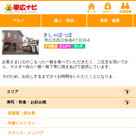
グルメ
遊ぶ・宿泊
美容・健康
きしゃぽっぽ
帯広市西22条南4丁目16-6
お客さまに心のこもった一枚を食べていただきたく、ご注文を頂いてか
ら、マスター自ら一枚一枚丁寧に焼きあげて提供しています。
そのため、お出しするまで少々お時間をいただくことになりま...
エリア
寿司・和食・お好み焼
帯広市
駅周辺
駅近郊
居酒屋・焼き鳥
東帯広
西帯広
洋食レストラン
南帯広
幕別
スナック・メンパブ