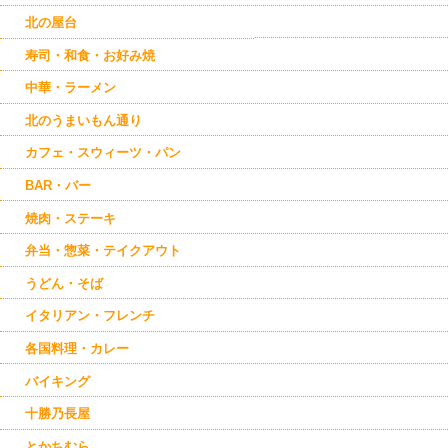
清水
上士幌
北の屋台
寿司・和食・お好み焼
中華・ラーメン
北のうまいもん通り
カフェ・スウィーツ・パン
BAR・バー
焼肉・ステーキ
弁当・惣菜・テイクアウト
うどん・そば
イタリアン・フレンチ
各国料理・カレー
バイキング
十勝乃長屋
とかちむら