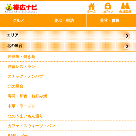
グルメ
遊ぶ・宿泊
美容・健康
エリア
北の屋台
帯広市
駅周辺
居酒屋・焼き鳥
洋食レストラン
スナック・メンパブ
北の屋台
寿司・和食・お好み焼
中華・ラーメン
北のうまいもん通り
カフェ・スウィーツ・パン
BAR・バー